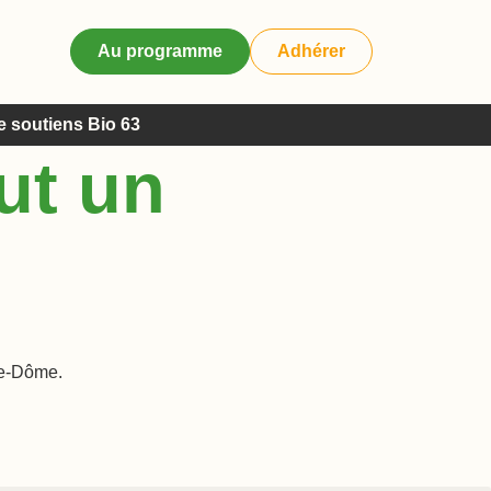
Au programme
Adhérer
e soutiens Bio 63
out un
-de-Dôme.