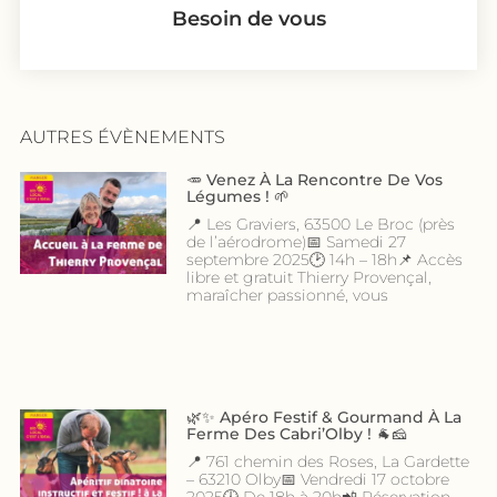
Besoin de vous
AUTRES ÉVÈNEMENTS
🥕 Venez À La Rencontre De Vos
Légumes ! 🌱
📍 Les Graviers, 63500 Le Broc (près
de l’aérodrome)📅 Samedi 27
septembre 2025🕑 14h – 18h📌 Accès
libre et gratuit Thierry Provençal,
maraîcher passionné, vous
🌿✨ Apéro Festif & Gourmand À La
Ferme Des Cabri’Olby ! 🐐🧀
📍 761 chemin des Roses, La Gardette
– 63210 Olby📅 Vendredi 17 octobre