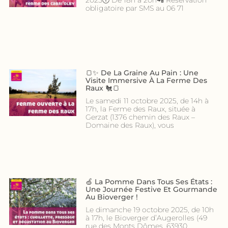
2025🕕 De 18h à 20h📲 Réservation
obligatoire par SMS au 06 71
🍞✨ De La Graine Au Pain : Une
Visite Immersive À La Ferme Des
Raux 🐔🍞
Le samedi 11 octobre 2025, de 14h à
17h, la Ferme des Raux, située à
Gerzat (1376 chemin des Raux –
Domaine des Raux), vous
🍏 La Pomme Dans Tous Ses États :
Une Journée Festive Et Gourmande
Au Bioverger !
Le dimanche 19 octobre 2025, de 10h
à 17h, le Bioverger d’Augerolles (49
rue des Monts Dômes, 63930