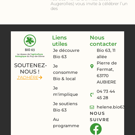
Augerolles) vous invite à célébrer l’un
des
Liens
Nous
utiles
contacter
Je découvre
Bio 63, 11
Bio 63
allée
Pierre de
SOUTENEZ-
Je
Fermat,
NOUS !
consomme
63170
J'ADHÈRE
Bio & local
AUBIERE
Je
04 73 44
m'implique
45 28
Je soutiens
helene.bio63@aur
Bio 63
NOUS
Au
SUIVRE
programme