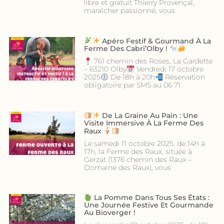
libre et gratuit Thierry Provençal,
maraîcher passionné, vous
Apéro Festif & Gourmand À La
Ferme Des Cabri’Olby !
761 chemin des Roses, La Gardette
– 63210 Olby
Vendredi 17 octobre
2025
De 18h à 20h
Réservation
obligatoire par SMS au 06 71
De La Graine Au Pain : Une
Visite Immersive À La Ferme Des
Raux
Le samedi 11 octobre 2025, de 14h à
17h, la Ferme des Raux, située à
Gerzat (1376 chemin des Raux –
Domaine des Raux), vous
La Pomme Dans Tous Ses États :
Une Journée Festive Et Gourmande
Au Bioverger !