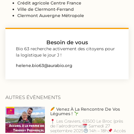
Crédit agricole Centre France
Ville de Clermont-Ferrand
Clermont Auvergne Métropole
Besoin de vous
Bio 63 recherche activement des citoyens pour
la logistique le jour J !
helene.bio63@aurabio.org
AUTRES ÉVÈNEMENTS
Venez À La Rencontre De Vos
Légumes !
Les Graviers, 63500 Le Broc (près
de l’aérodrome)
Samedi 27
septembre 2025
14h – 18h
Accès