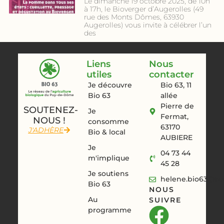
Le dimanche 19 octobre 2025, de 10h
à 17h, le Bioverger d’Augerolles (49
rue des Monts Dômes, 63930
Augerolles) vous invite à célébrer l’un
des
Liens
Nous
utiles
contacter
Je découvre
Bio 63, 11
Bio 63
allée
Pierre de
SOUTENEZ-
Je
Fermat,
NOUS !
consomme
63170
J'ADHÈRE
Bio & local
AUBIERE
Je
04 73 44
m'implique
45 28
Je soutiens
helene.bio63@aur
Bio 63
NOUS
Au
SUIVRE
programme