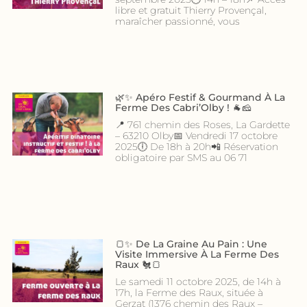
libre et gratuit Thierry Provençal,
maraîcher passionné, vous
🌿✨ Apéro Festif & Gourmand À La
Ferme Des Cabri’Olby ! 🐐🧀
📍 761 chemin des Roses, La Gardette
– 63210 Olby📅 Vendredi 17 octobre
2025🕕 De 18h à 20h📲 Réservation
obligatoire par SMS au 06 71
🍞✨ De La Graine Au Pain : Une
Visite Immersive À La Ferme Des
Raux 🐔🍞
Le samedi 11 octobre 2025, de 14h à
17h, la Ferme des Raux, située à
Gerzat (1376 chemin des Raux –