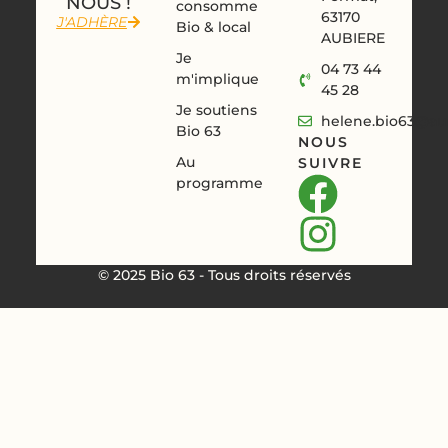
NOUS !
consomme
63170
J'ADHÈRE
Bio & local
AUBIERE
Je
04 73 44
m'implique
45 28
Je soutiens
helene.bio63@aur
Bio 63
NOUS
Au
SUIVRE
programme
© 2025 Bio 63 - Tous droits réservés