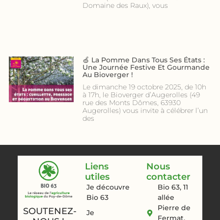
Domaine des Raux), vous
🍏 La Pomme Dans Tous Ses États :
Une Journée Festive Et Gourmande
Au Bioverger !
Le dimanche 19 octobre 2025, de 10h
à 17h, le Bioverger d’Augerolles (49
rue des Monts Dômes, 63930
Augerolles) vous invite à célébrer l’un
des
Liens
Nous
utiles
contacter
Je découvre
Bio 63, 11
Bio 63
allée
Pierre de
SOUTENEZ-
Je
Fermat,