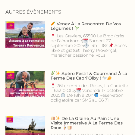
AUTRES ÉVÈNEMENTS
Venez À La Rencontre De Vos
Légumes !
Les Graviers, 63500 Le Broc (près
de l’aérodrome)
Samedi 27
septembre 2025
14h – 18h
Accès
libre et gratuit Thierry Provençal,
maraîcher passionné, vous
Apéro Festif & Gourmand À La
Ferme Des Cabri’Olby !
761 chemin des Roses, La Gardette
– 63210 Olby
Vendredi 17 octobre
2025
De 18h à 20h
Réservation
obligatoire par SMS au 06 71
De La Graine Au Pain : Une
Visite Immersive À La Ferme Des
Raux