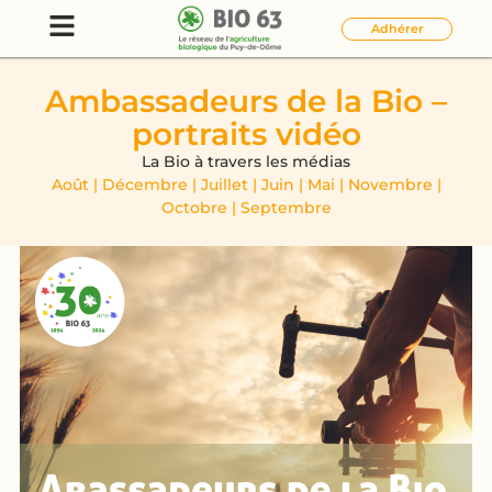
Adhérer
Ambassadeurs de la Bio –
portraits vidéo
La Bio à travers les médias
Août
|
Décembre
|
Juillet
|
Juin
|
Mai
|
Novembre
|
Octobre
|
Septembre