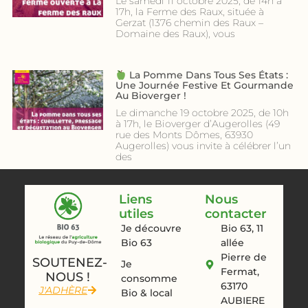
Le samedi 11 octobre 2025, de 14h à
17h, la Ferme des Raux, située à
Gerzat (1376 chemin des Raux –
Domaine des Raux), vous
La Pomme Dans Tous Ses États :
Une Journée Festive Et Gourmande
Au Bioverger !
Le dimanche 19 octobre 2025, de 10h
à 17h, le Bioverger d’Augerolles (49
rue des Monts Dômes, 63930
Augerolles) vous invite à célébrer l’un
des
Liens
Nous
utiles
contacter
Je découvre
Bio 63, 11
Bio 63
allée
Pierre de
SOUTENEZ-
Je
Fermat,
NOUS !
consomme
63170
J'ADHÈRE
Bio & local
AUBIERE